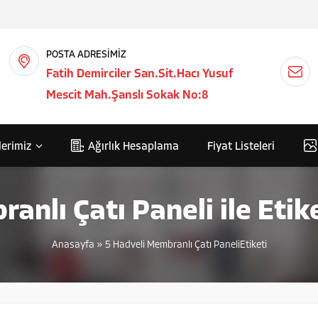
POSTA ADRESİMİZ
Fatih Demirciler San.Sit.Hacı Yusuf
Mescit Mah.Şanslı Sokak No:8
lerimiz
Ağırlık Hesaplama
Fiyat Listeleri
anlı Çatı Paneli ile Eti
Anasayfa
»
5 Hadveli Membranlı Çatı PaneliEtiketi