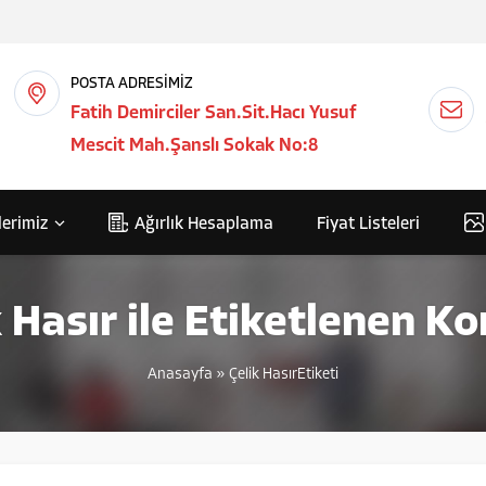
POSTA ADRESİMİZ
Fatih Demirciler San.Sit.Hacı Yusuf
Mescit Mah.Şanslı Sokak No:8
lerimiz
Ağırlık Hesaplama
Fiyat Listeleri
k Hasır ile Etiketlenen Ko
Anasayfa
»
Çelik HasırEtiketi