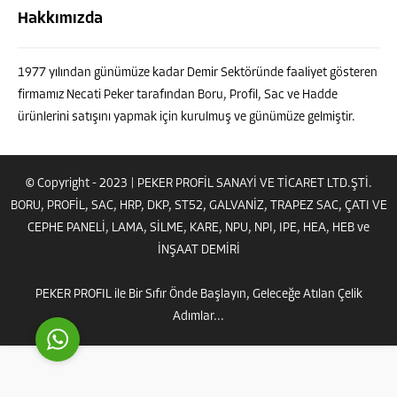
Hakkımızda
1977 yılından günümüze kadar Demir Sektöründe faaliyet gösteren
firmamız Necati Peker tarafından Boru, Profil, Sac ve Hadde
ürünlerini satışını yapmak için kurulmuş ve günümüze gelmiştir.
PEKER PROFİL - Danışman
© Copyright - 2023 | PEKER PROFİL SANAYİ VE TİCARET LTD.ŞTİ.
BORU, PROFİL, SAC, HRP, DKP, ST52, GALVANİZ, TRAPEZ SAC, ÇATI VE
CEPHE PANELİ, LAMA, SİLME, KARE, NPU, NPI, IPE, HEA, HEB ve
İNŞAAT DEMİRİ
Cevap Yaz
PEKER PROFIL ile Bir Sıfır Önde Başlayın, Geleceğe Atılan Çelik
Adımlar...