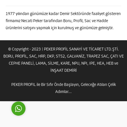
1977 yılından günümüze kadar Demir Sektöründe faaliyet gösteren
firmamız Necati Peker tarafından Boru, Profil, Sac ve Hadde
ürünlerini satışını yapmak için kurulmuş ve günümüze gelmiştir.
PEKER PROFİL - Danışman
© Copyright - 2023 | PEKER PROFİL SANAYİ VE TİCARET LTD.ŞTİ.
BORU, PROFİL, SAC, HRP, DKP, ST52, GALVANİZ, TRAPEZ SAC, ÇATI VE
CEPHE PANELİ, LAMA, SİLME, KARE, NPU, NPI, IPE, HEA, HEB ve
İNŞAAT DEMİRİ
Cevap Yaz
PEKER PROFIL ile Bir Sıfır Önde Başlayın, Geleceğe Atılan Çelik
Adımlar...