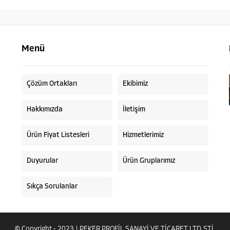
Menü
Çözüm Ortakları
Ekibimiz
Hakkımızda
İletişim
Ürün Fiyat Listesleri
Hizmetlerimiz
Duyurular
Ürün Gruplarımız
Sıkça Sorulanlar
© Copyright - 2023 | PEKER PROFİL SANAYİ VE TİCARET LTD.ŞTİ.