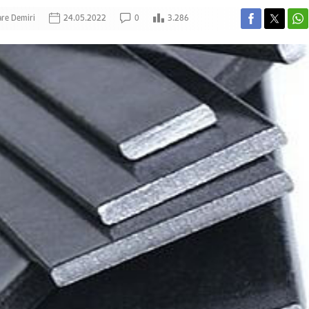
re Demiri
24.05.2022
0
3.286