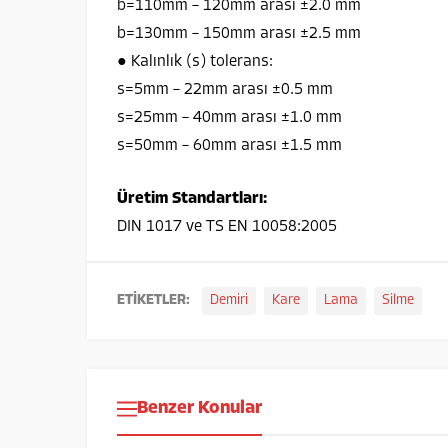
b=110mm – 120mm arası ±2.0 mm
b=130mm – 150mm arası ±2.5 mm
● Kalınlık (s) tolerans:
s=5mm – 22mm arası ±0.5 mm
s=25mm – 40mm arası ±1.0 mm
s=50mm – 60mm arası ±1.5 mm
Üretim Standartları:
DIN 1017 ve TS EN 10058:2005
ETİKETLER:
Demiri
Kare
Lama
Silme
Benzer Konular