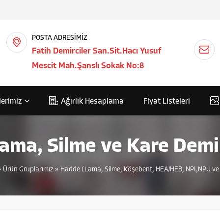
POSTA ADRESİMİZ
Fatih Demirciler San.Sit.Hacı Yusuf
Mescit Mah.Şanslı Sokak No:8
lerimiz
Ağırlık Hesaplama
Fiyat Listeleri
ama, Silme ve Kare Demi
»
Ürün Gruplarımız
»
Hadde (Lama, Silme, Köşebent, HEA/HEB, NPI,NPU ve 